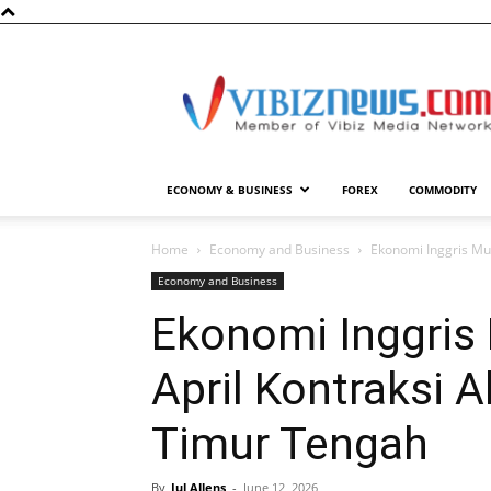
Vibiznews.com
ECONOMY & BUSINESS
FOREX
COMMODITY
Home
Economy and Business
Ekonomi Inggris Mu
Economy and Business
Ekonomi Inggris
April Kontraksi 
Timur Tengah
By
Jul Allens
-
June 12, 2026