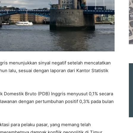
ris menunjukkan sinyal negatif setelah mencatatkan
un lalu, sesuai dengan laporan dari Kantor Statistik
duk Domestik Bruto (PDB) Inggris menyusut 0,1% secara
rlawanan dengan pertumbuhan positif 0,3% pada bulan
ektasi para pelaku pasar, yang memang telah
 merembetnya dampak konflik geopolitik di Timur