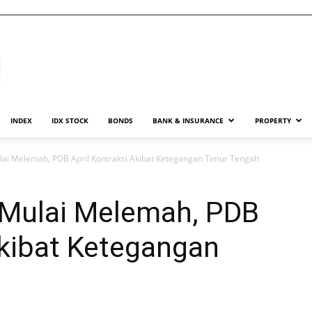
INDEX
IDX STOCK
BONDS
BANK & INSURANCE
PROPERTY
lai Melemah, PDB April Kontraksi Akibat Ketegangan Timur Tengah
 Mulai Melemah, PDB
Akibat Ketegangan