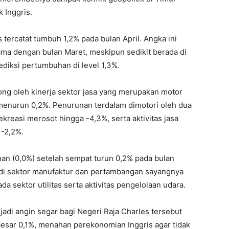
 Inggris.
tercatat tumbuh 1,2% pada bulan April. Angka ini
a dengan bulan Maret, meskipun sedikit berada di
diksi pertumbuhan di level 1,3%.
ong oleh kinerja sektor jasa yang merupakan motor
menurun 0,2%. Penurunan terdalam dimotori oleh dua
ekreasi merosot hingga -4,3%, serta aktivitas jasa
 -2,2%.
agnan (0,0%) setelah sempat turun 0,2% pada bulan
 di sektor manufaktur dan pertambangan sayangnya
a sektor utilitas serta aktivitas pengelolaan udara.
jadi angin segar bagi Negeri Raja Charles tersebut
esar 0,1%, menahan perekonomian Inggris agar tidak