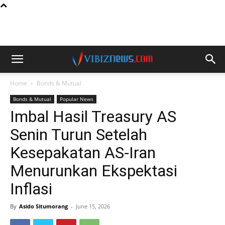
Home
Bonds & Mutual
Bonds & Mutual
Popular News
Imbal Hasil Treasury AS
Senin Turun Setelah
Kesepakatan AS-Iran
Menurunkan Ekspektasi
Inflasi
By
Asido Situmorang
-
June 15, 2026