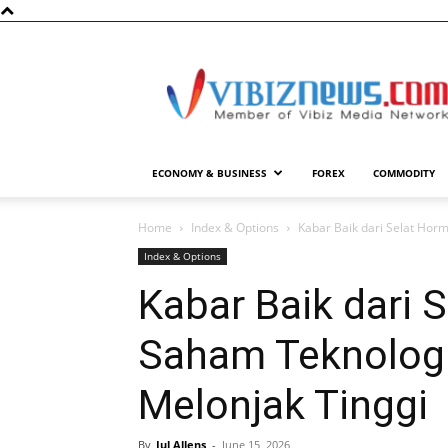
Vibiznews.com
ECONOMY & BUSINESS
FOREX
COMMODITY
Home
Index & Options
Kabar Baik dari Selat Hor
Index & Options
Kabar Baik dari 
Saham Teknologi
Melonjak Tinggi
By
Jul Allens
-
June 15, 2026