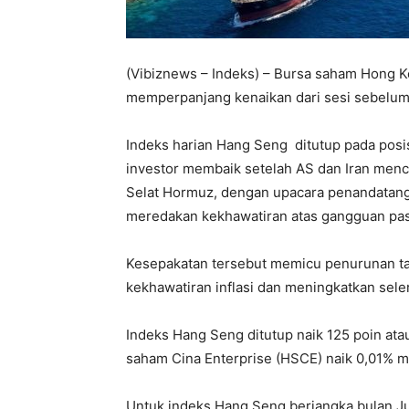
(Vibiznews – Indeks) – Bursa saham Hong K
memperpanjang kenaikan dari sesi sebelum
Indeks harian Hang Seng ditutup pada posis
investor membaik setelah AS dan Iran men
Selat Hormuz, dengan upacara penandatanga
meredakan kekhawatiran atas gangguan paso
Kesepakatan tersebut memicu penurunan t
kekhawatiran inflasi dan meningkatkan seler
Indeks Hang Seng ditutup naik 125 poin ata
saham Cina Enterprise (HSCE) naik 0,01% m
Untuk indeks Hang Seng berjangka bulan Ju