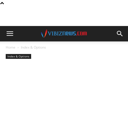
Home
Index & Options
Index & Options