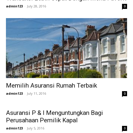
admin123
-
July 28, 2016
0
Memilih Asuransi Rumah Terbaik
admin123
-
July 11, 2016
0
Asuransi P & I Menguntungkan Bagi
Perusahaan Pemilik Kapal
admin123
-
July 5, 2016
0