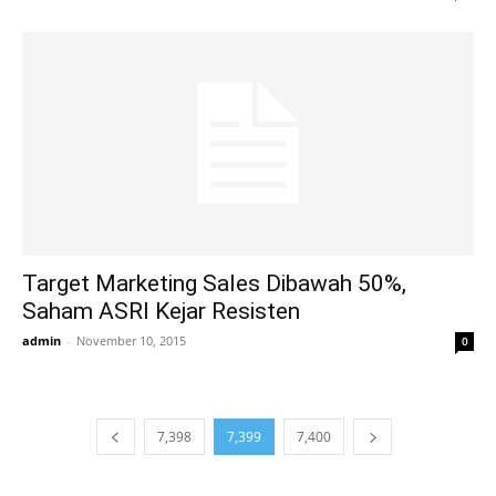
Target Marketing Sales Dibawah 50%,
Saham ASRI Kejar Resisten
admin
-
November 10, 2015
0
7,398
7,399
7,400