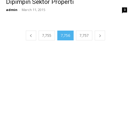
Dipimpin Sektor Properti
admin
-
March 11, 2015
0
7,755
7,756
7,757