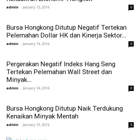
admin
-
January 15, 2016
0
Bursa Hongkong Ditutup Negatif Tertekan
Pelemahan Dollar HK dan Kinerja Sektor...
admin
-
January 14, 2016
0
Pergerakan Negatif Indeks Hang Seng
Tertekan Pelemahan Wall Street dan
Minyak...
admin
-
January 14, 2016
0
Bursa Hongkong Ditutup Naik Terdukung
Kenaikan Minyak Mentah
admin
-
January 13, 2016
0