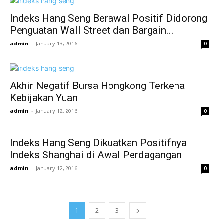
Indeks Hang Seng Berawal Positif Didorong
Penguatan Wall Street dan Bargain...
admin
-
January 13, 2016
0
Akhir Negatif Bursa Hongkong Terkena
Kebijakan Yuan
admin
-
January 12, 2016
0
Indeks Hang Seng Dikuatkan Positifnya
Indeks Shanghai di Awal Perdagangan
admin
-
January 12, 2016
0
1
2
3