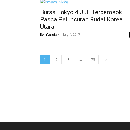
Bursa Tokyo 4 Juli Terperosok
Pasca Peluncuran Rudal Korea
Utara
Evi Yusniar
-
July 4, 2017
...
1
2
3
73