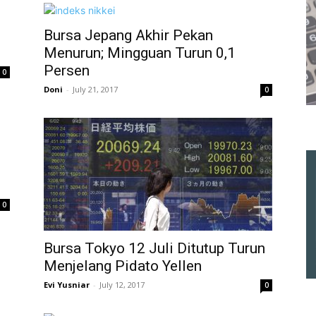
Bursa Jepang Akhir Pekan
Menurun; Mingguan Turun 0,1
Persen
0
Doni
-
July 21, 2017
0
0
Bursa Tokyo 12 Juli Ditutup Turun
Menjelang Pidato Yellen
Evi Yusniar
-
July 12, 2017
0