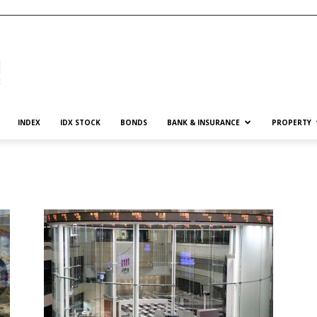
INDEX
IDX STOCK
BONDS
BANK & INSURANCE
PROPERTY