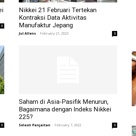
ei
Nikkei 21 Februari Tertekan
Kontraksi Data Aktivitas
Manufaktur Jepang
0
Jul Allens
-
February 21, 2023
0
Saham di Asia-Pasifik Menurun,
Bagaimana dengan Indeks Nikkei
225?
Selasti Panjaitan
-
February 7, 2022
0
0