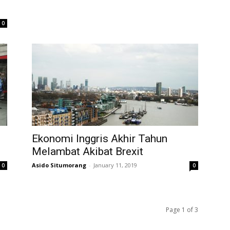
0
Ekonomi Inggris Akhir Tahun
Melambat Akibat Brexit
Asido Situmorang
-
January 11, 2019
0
0
Page 1 of 3