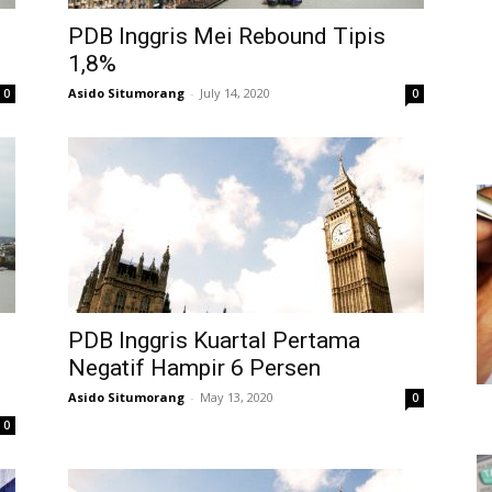
PDB Inggris Mei Rebound Tipis
1,8%
Asido Situmorang
-
July 14, 2020
0
0
PDB Inggris Kuartal Pertama
Negatif Hampir 6 Persen
Asido Situmorang
-
May 13, 2020
0
0