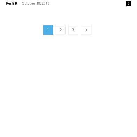
Ferli R
-
October 18, 2016
0
1
2
3