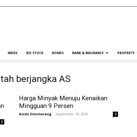
INDEX
IDX STOCK
BONDS
BANK & INSURANCE
PROPERTY
tah berjangka AS
Harga Minyak Menuju Kenaikan
an
Mingguan 9 Persen
Asido Situmorang
-
September 18, 2020
0
0