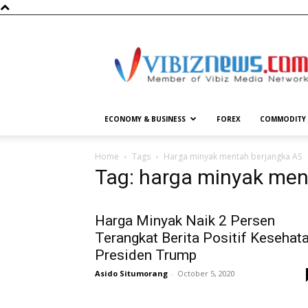
Vibiznews.com
ECONOMY & BUSINESS
FOREX
COMMODITY
Home
Tags
Harga minyak mentah berjangka AS
Tag: harga minyak men
Harga Minyak Naik 2 Persen
Terangkat Berita Positif Kesehat
Presiden Trump
Asido Situmorang
-
October 5, 2020