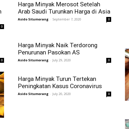
Harga Minyak Merosot Setelah
n
Arab Saudi Turunkan Harga di Asia
Asido Situmorang
-
September 7, 2020
0
0
Harga Minyak Naik Terdorong
Penurunan Pasokan AS
Asido Situmorang
-
July 29, 2020
0
0
Harga Minyak Turun Tertekan
Peningkatan Kasus Coronavirus
Asido Situmorang
-
July 20, 2020
0