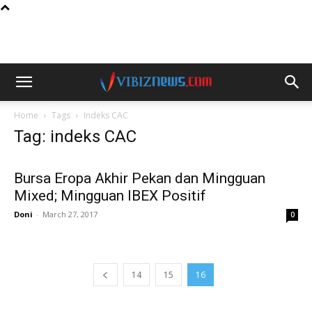
Home
Tags
Indeks CAC
Tag: indeks CAC
Bursa Eropa Akhir Pekan dan Mingguan
Mixed; Mingguan IBEX Positif
Doni
-
March 27, 2017
0
14
15
16