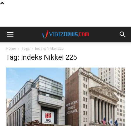
Home
Tags
Indeks Nikkei 225
Tag: Indeks Nikkei 225