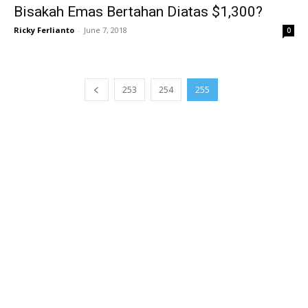
Bisakah Emas Bertahan Diatas $1,300?
Ricky Ferlianto
-
June 7, 2018
0
253
254
255