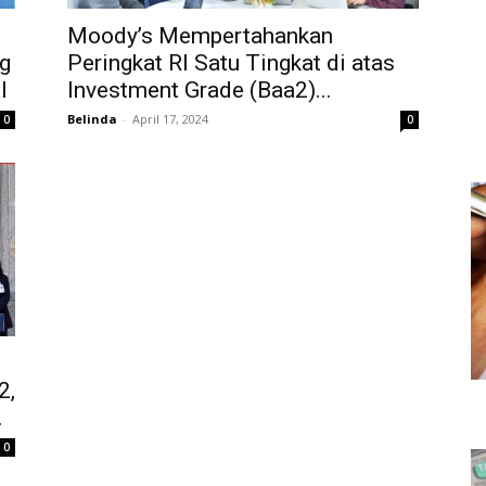
Moody’s Mempertahankan
ng
Peringkat RI Satu Tingkat di atas
l
Investment Grade (Baa2)...
Belinda
-
April 17, 2024
0
0
2,
.
0