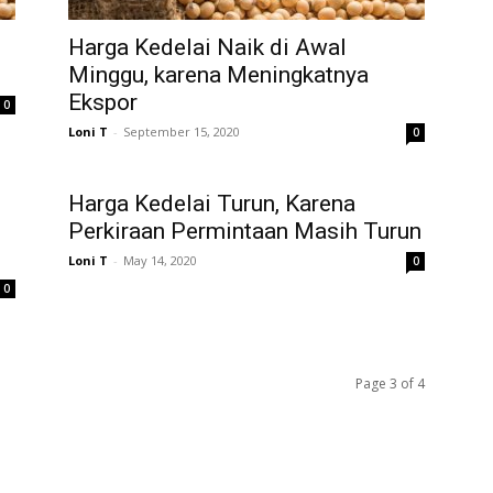
Harga Kedelai Naik di Awal
Minggu, karena Meningkatnya
Ekspor
0
Loni T
-
September 15, 2020
0
Harga Kedelai Turun, Karena
Perkiraan Permintaan Masih Turun
Loni T
-
May 14, 2020
0
0
Page 3 of 4