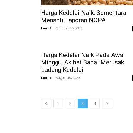
Harga Kedelai Naik, Sementara
Menanti Laporan NOPA
Loni T
-
October 15, 2020
Harga Kedelai Naik Pada Awal
Minggu, Akibat Badai Merusak
Ladang Kedelai
Loni T
-
August 18, 2020
1
2
3
4