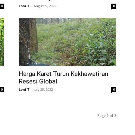
Loni T
-
August 9, 2022
0
0
Harga Karet Turun Kekhawatiran
Resesi Global
Loni T
-
July 28, 2022
0
0
Page 1 of 3