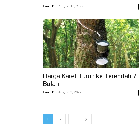
Loni T
-
August 16, 2022
Harga Karet Turun ke Terendah 7
Bulan
Loni T
-
August 3, 2022
1
2
3