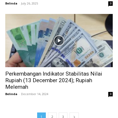
Belinda
-
July 26, 2025
0
Perkembangan Indikator Stabilitas Nilai
Rupiah (13 December 2024); Rupiah
Melemah
Belinda
-
December 14, 2024
0
1
2
3