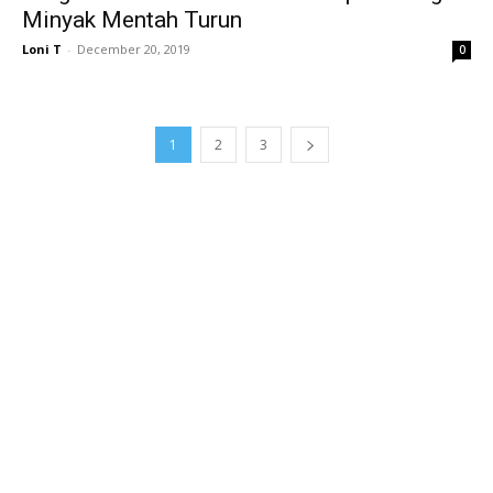
Minyak Mentah Turun
Loni T
-
December 20, 2019
0
1
2
3