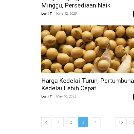
Minggu, Persediaan Naik
Loni T
-
June 12, 2023
Harga Kedelai Turun, Pertumbuh
Kedelai Lebih Cepat
Loni T
-
May 10, 2023
...
1
2
3
4
15