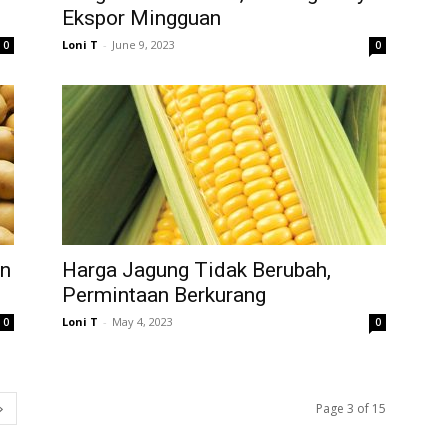
Ekspor Mingguan
Loni T
-
June 9, 2023
0
0
an
Harga Jagung Tidak Berubah,
Permintaan Berkurang
Loni T
-
May 4, 2023
0
0
Page 3 of 15