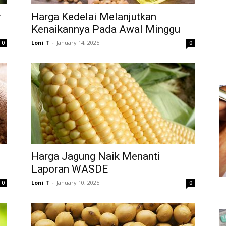
r
Harga Kedelai Melanjutkan
Kenaikannya Pada Awal Minggu
Loni T
-
January 14, 2025
0
0
Harga Jagung Naik Menanti
Laporan WASDE
Loni T
-
January 10, 2025
0
0