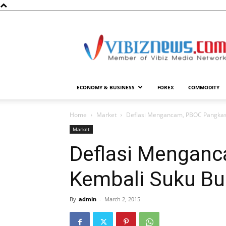
Vibiznews.com
ECONOMY & BUSINESS
FOREX
COMMODITY
Home
Market
Deflasi Mengancam, PBOC Pangkas
Market
Deflasi Mengan
Kembali Suku B
By
admin
-
March 2, 2015