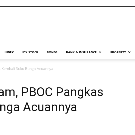
INDEX
IDX STOCK
BONDS
BANK & INSURANCE
PROPERTY
 Kembali Suku Bunga Acuannya
cam, PBOC Pangkas
unga Acuannya