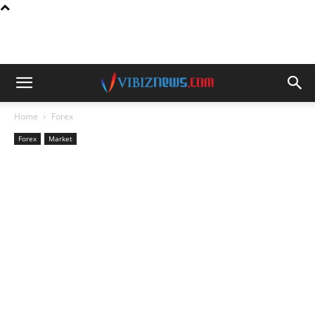
Home
Forex
Forex
Market