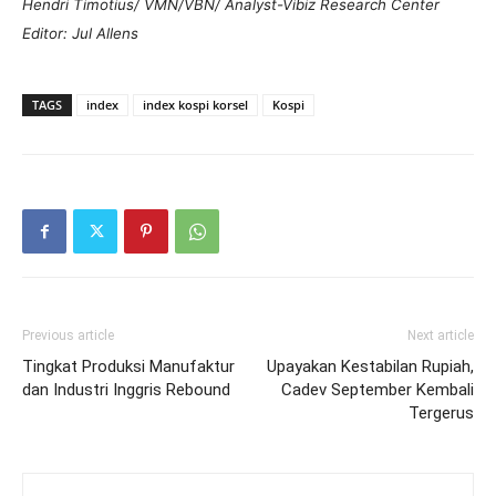
Hendri Timotius/ VMN/VBN/ Analyst-Vibiz Research Center
Editor: Jul Allens
TAGS
index
index kospi korsel
Kospi
Previous article
Next article
Tingkat Produksi Manufaktur
Upayakan Kestabilan Rupiah,
dan Industri Inggris Rebound
Cadev September Kembali
Tergerus