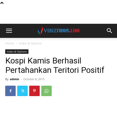
Home
Index & Options
Index & Options
Kospi Kamis Berhasil
Pertahankan Teritori Positif
By
admin
-
October 8, 2015