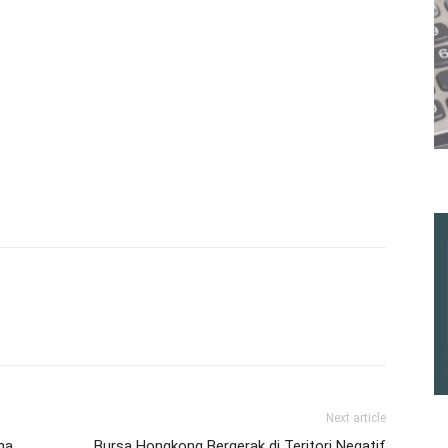
Next article
na
Bursa Hongkong Bergerak di Teritori Negatif