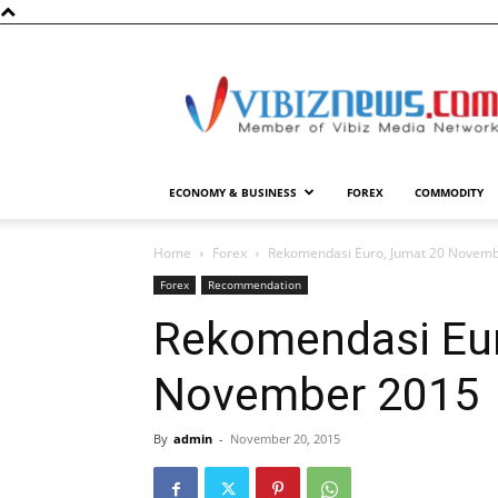
Vibiznews.com
ECONOMY & BUSINESS
FOREX
COMMODITY
Home
Forex
Rekomendasi Euro, Jumat 20 Novem
Forex
Recommendation
Rekomendasi Eur
November 2015
By
admin
-
November 20, 2015