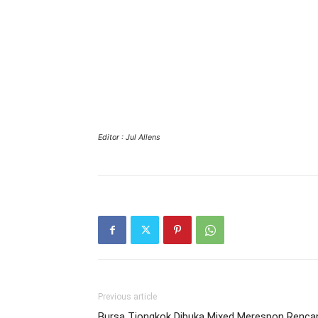
Editor : Jul Allens
Previous article
Bursa Tiongkok Dibuka Mixed Merespon Renca