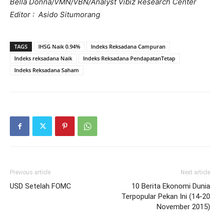
Bella Donna/VMN/VBN/Analyst Vibiz Research Center
Editor : Asido Situmorang
TAGS
IHSG Naik 0.94%
Indeks Reksadana Campuran
Indeks reksadana Naik
Indeks Reksadana PendapatanTetap
Indeks Reksadana Saham
Previous article
Next article
USD Setelah FOMC
10 Berita Ekonomi Dunia
Terpopular Pekan Ini (14-20
November 2015)