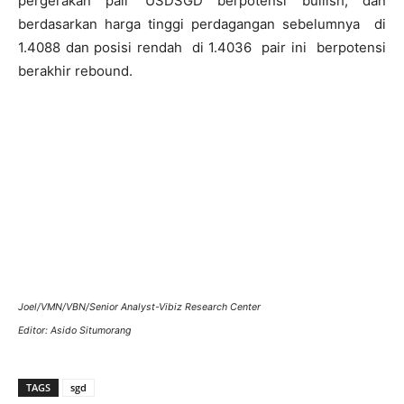
pergerakan pair USDSGD berpotensi bullish, dan
berdasarkan harga tinggi perdagangan sebelumnya di
1.4088 dan posisi rendah di 1.4036 pair ini berpotensi
berakhir rebound.
Joel/VMN/VBN/Senior Analyst-Vibiz Research Center
Editor: Asido Situmorang
TAGS
sgd