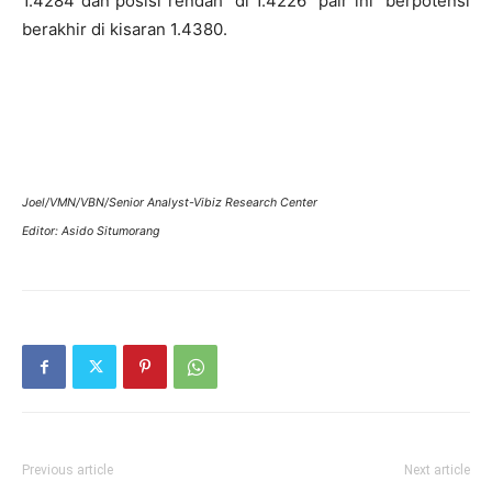
1.4284 dan posisi rendah di 1.4226 pair ini berpotensi
berakhir di kisaran 1.4380.
Joel/VMN/VBN/Senior Analyst-Vibiz Research Center
Editor: Asido Situmorang
Previous article
Next article