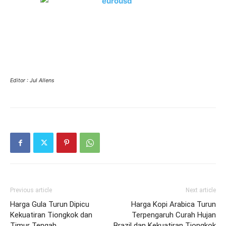
Editor : Jul Allens
Previous article
Next article
Harga Gula Turun Dipicu
Harga Kopi Arabica Turun
Kekuatiran Tiongkok dan
Terpengaruh Curah Hujan
Timur Tengah
Brazil dan Kekuatiran Tiongkok