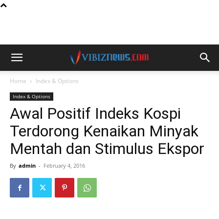
Home
Index & Options
Index & Options
Awal Positif Indeks Kospi
Terdorong Kenaikan Minyak
Mentah dan Stimulus Ekspor
By
admin
-
February 4, 2016