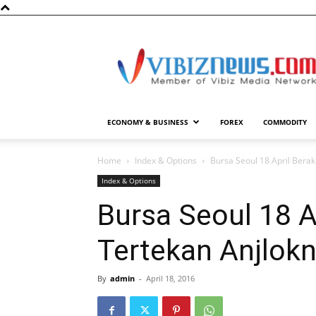
Vibiznews.com
ECONOMY & BUSINESS
FOREX
COMMODITY
Home
Index & Options
Bursa Seoul 18 April Bera
Index & Options
Bursa Seoul 18 A
Tertekan Anjlok
By
admin
-
April 18, 2016