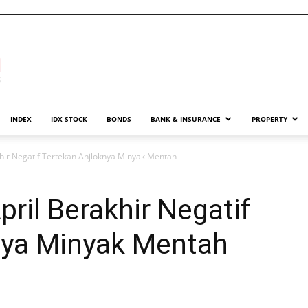
INDEX
IDX STOCK
BONDS
BANK & INSURANCE
PROPERTY
khir Negatif Tertekan Anjloknya Minyak Mentah
pril Berakhir Negatif
nya Minyak Mentah