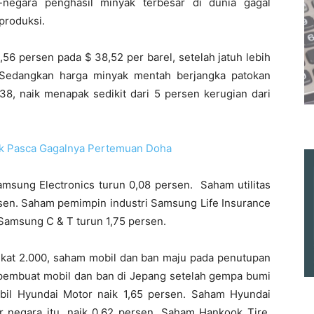
-negara penghasil minyak terbesar di dunia gagal
produksi.
56 persen pada $ 38,52 per barel, setelah jatuh lebih
Sedangkan harga minyak mentah berjangka patokan
38, naik menapak sedikit dari 5 persen kerugian dari
ok Pasca Gagalnya Pertemuan Doha
Samsung Electronics turun 0,08 persen. Saham
utilitas
rsen. Saham
pemimpin industri Samsung Life Insurance
Samsung C & T turun 1,75 persen.
ngkat 2.000, saham mobil dan ban maju pada penutupan
pembuat mobil dan ban di Jepang setelah gempa bumi
il Hyundai Motor naik 1,65 persen. Saham
Hyundai
r negara itu, naik 0,62 persen. Saham
Hankook Tire,