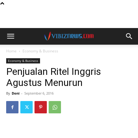
Home
Economy & Business
Economy & Business
Penjualan Ritel Inggris
Agustus Menurun
By
Doni
-
September 6, 2016