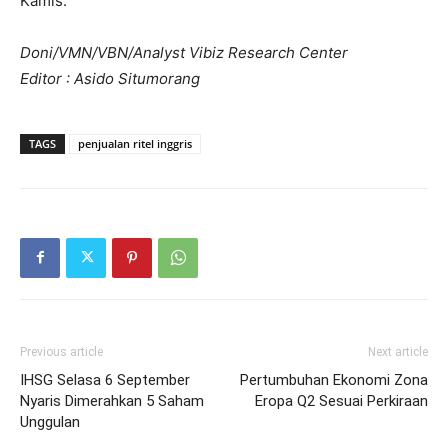
Kamis.
Doni/VMN/VBN/Analyst Vibiz Research Center
Editor : Asido Situmorang
TAGS
penjualan ritel inggris
Previous article
Next article
IHSG Selasa 6 September
Pertumbuhan Ekonomi Zona
Nyaris Dimerahkan 5 Saham
Eropa Q2 Sesuai Perkiraan
Unggulan