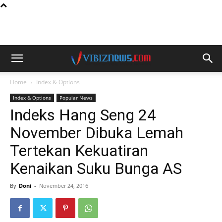
Home
Index & Options
Index & Options
Popular News
Indeks Hang Seng 24
November Dibuka Lemah
Tertekan Kekuatiran
Kenaikan Suku Bunga AS
By
Doni
-
November 24, 2016