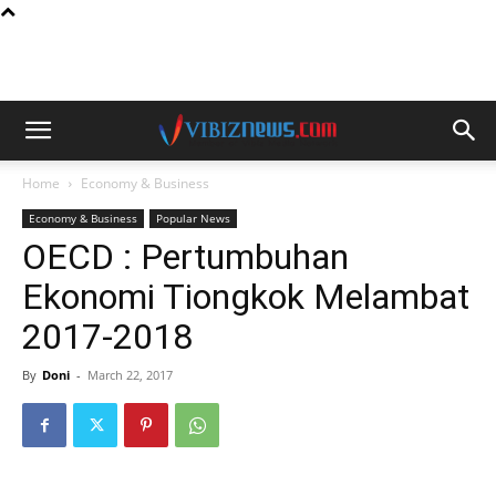
Home
Economy & Business
Economy & Business
Popular News
OECD : Pertumbuhan
Ekonomi Tiongkok Melambat
2017-2018
By
Doni
-
March 22, 2017