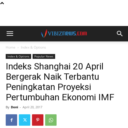
Home
Index & Options
Index & Options
Popular News
Indeks Shanghai 20 April
Bergerak Naik Terbantu
Peningkatan Proyeksi
Pertumbuhan Ekonomi IMF
By
Doni
-
April 20, 2017