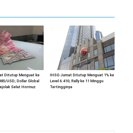
at Ditutup Menguat ke
IHSG Jumat Ditutup Menguat 1% ke
885/USD; Dollar Global
Level 6.410; Rally ke 11 Minggu
Gejolak Selat Hormuz
Tertingginya