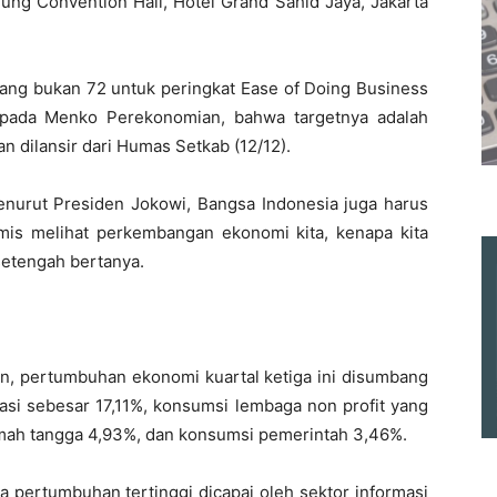
gung Convention Hall, Hotel Grand Sahid Jaya, Jakarta
ng bukan 72 untuk peringkat Ease of Doing Business
epada Menko Perekonomian, bahwa targetnya adalah
 dilansir dari Humas Setkab (12/12).
menurut Presiden Jokowi, Bangsa Indonesia juga harus
ptimis melihat perkembangan ekonomi kita, kenapa kita
 setengah bertanya.
an, pertumbuhan ekonomi kuartal ketiga ini disumbang
tasi sebesar 17,11%, konsumsi lembaga non profit yang
mah tangga 4,93%, dan konsumsi pemerintah 3,46%.
 pertumbuhan tertinggi dicapai oleh sektor informasi