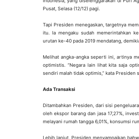
Indonesia, yang diselenggarakan di Puri A
Pusat, Selasa (12/12) pagi.
Tapi Presiden menegaskan, targetnya mema
itu. Ia mengaku sudah memerintahkan k
urutan ke-40 pada 2019 mendatang, demikian
Melihat angka-angka seperti ini, artinya 
optimistis. “Negara lain lihat kita saja o
sendiri malah tidak optimis,” kata Presiden
Ada Transaksi
Ditambahkan Presiden, dari sisi pengeluar
oleh ekspor barang dan jasa 17,27%, inves
melayani rumah tangga 6,01%, konsumsi ru
Lebih lanjut, Presiden menyampaikan bahwa