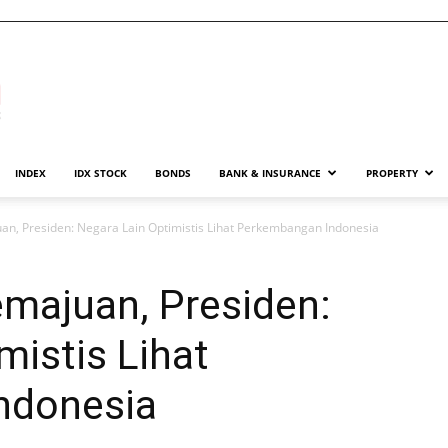
INDEX
IDX STOCK
BONDS
BANK & INSURANCE
PROPERTY
n, Presiden: Negara Lain Optimistis Lihat Perkembangan Indonesia
majuan, Presiden:
mistis Lihat
ndonesia