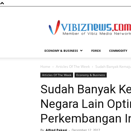
Vibiznews.com
ECONOMY & BUSINESS
FOREX
COMMODITY
Home
Articles Of The Week
Sudah Banyak Kemajua
Articles Of The Week
Economy & Business
Sudah Banyak Ke
Negara Lain Opti
Perkembangan I
By
Alfred Pakasi
-
December 12, 2017