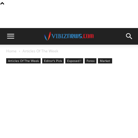
Home
Articles Of The Week
Articles Of The Week
Editor's Pick
Exposed !
Forex
Market