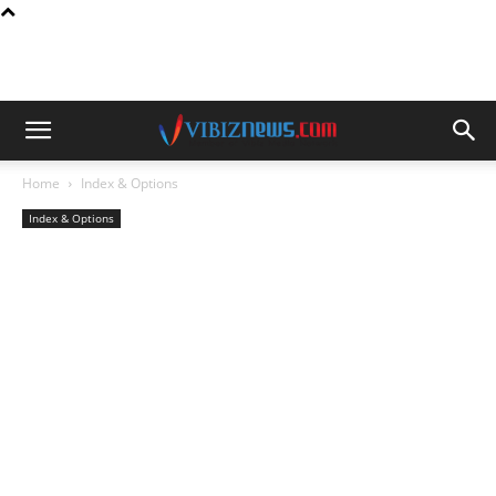
Home
Index & Options
Index & Options