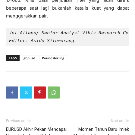
1.4065. Rilis data penjualan ritel yang akan dirilis
beberapa saat lagi bukanlah katalis kuat yang dapat
menggerakkan pair.
Jul Allens/ Senior Analyst Vibiz Research Cent
Editor: Asido Situmorang
TAGS
gbpusd
Poundsterling
Previous article
Next article
EURUSD Akhir Pekan Mencapai
Momen Tahun Baru Imlek