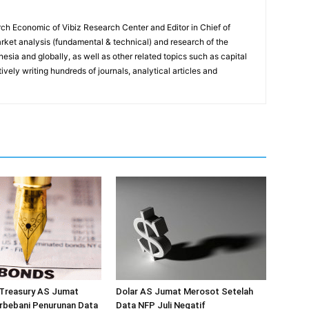
ch Economic of Vibiz Research Center and Editor in Chief of
ket analysis (fundamental & technical) and research of the
sia and globally, as well as other related topics such as capital
vely writing hundreds of journals, analytical articles and
 Treasury AS Jumat
Dolar AS Jumat Merosot Setelah
rbebani Penurunan Data
Data NFP Juli Negatif