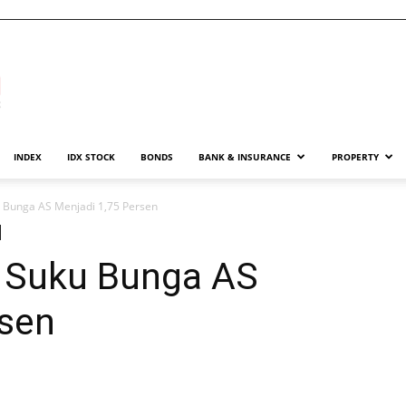
INDEX
IDX STOCK
BONDS
BANK & INSURANCE
PROPERTY
 Bunga AS Menjadi 1,75 Persen
 Suku Bunga AS
rsen