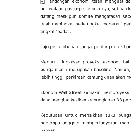
￼”Pandangan ekonomi telah menguat dala
pernyataan pasca-pertemuannya, sebuah ka
datang meskipun komite mengatakan sebe
telah meningkat pada tingkat moderat,” pen
tingkat “padat”.
Laju pertumbuhan sangat penting untuk bag
Menurut ringkasan proyeksi ekonomi bahw
bunga masih merupakan baseline. Namun, s
lebih tinggi, perkiraan kemungkinan akan 
Ekonom Wall Street semakin memproyeksik
dana mengindikasikan kemungkinan 38 perse
Keputusan untuk menaikkan suku bunga
beberapa anggota mempertanyakan menga
banyak.