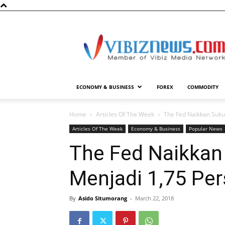
Vibiznews.com
ECONOMY & BUSINESS
FOREX
COMMODITY
Home
Articles Of The Week
The Fed Naikkan Suku
Articles Of The Week
Economy & Business
Popular News
The Fed Naikkan
Menjadi 1,75 Pe
By
Asido Situmorang
-
March 22, 2018