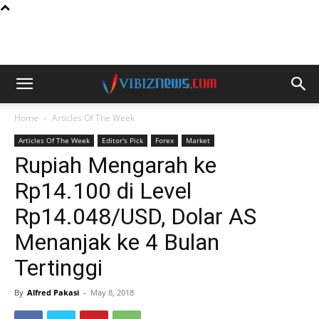
Home
Articles Of The Week
Articles Of The Week
Editor's Pick
Forex
Market
Rupiah Mengarah ke
Rp14.100 di Level
Rp14.048/USD, Dolar AS
Menanjak ke 4 Bulan
Tertinggi
By
Alfred Pakasi
-
May 8, 2018