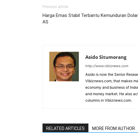
Previous article
Harga Emas Stabil Terbantu Kemunduran Dolar
AS
Asido Situmorang
http://www.vibiznews.com
Asido is now the Senior Resear
Vibiznews.com, that makes mar
economy and business of Indone
and money market. He also acti
columns in Vibiznews.com.
RELATED ARTICLES
MORE FROM AUTHOR