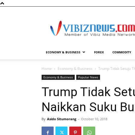
Vibiznews.com
ECONOMY & BUSINESS
FOREX
COMMODITY
Home
Economy & Business
Trump Tidak Setuju T
Economy & Business
Popular News
Trump Tidak Set
Naikkan Suku Bu
By
Asido Situmorang
-
October 10, 2018