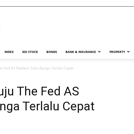
INDEX
IDX STOCK
BONDS
BANK & INSURANCE
PROPERTY
he Fed AS Naikkan Suku Bunga Terlalu Cepat
uju The Fed AS
nga Terlalu Cepat