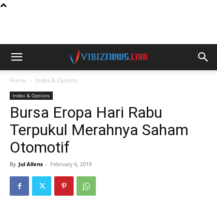
Home
Index & Options
Index & Options
Bursa Eropa Hari Rabu
Terpukul Merahnya Saham
Otomotif
By
Jul Allens
-
February 6, 2019