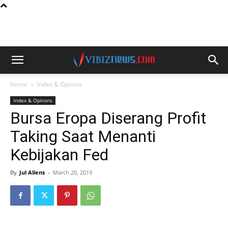
Home
Index & Options
Index & Options
Bursa Eropa Diserang Profit
Taking Saat Menanti
Kebijakan Fed
By
Jul Allens
-
March 20, 2019