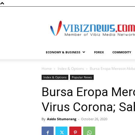
Vibiznews.com
ECONOMY & BUSINESS
FOREX
COMMODITY
Home
Index & Options
Bursa Eropa Merosot Akiba
Index & Options
Popular News
Bursa Eropa Mer
Virus Corona; S
By
Asido Situmorang
-
October 26, 2020