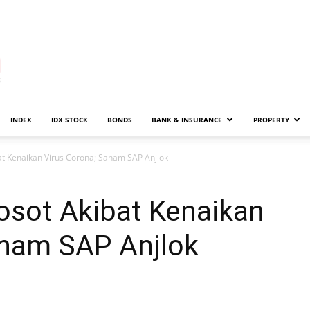
INDEX
IDX STOCK
BONDS
BANK & INSURANCE
PROPERTY
t Kenaikan Virus Corona; Saham SAP Anjlok
osot Akibat Kenaikan
aham SAP Anjlok