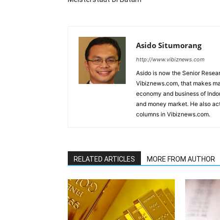
Asido Situmorang
http://www.vibiznews.com
Asido is now the Senior Resear
Vibiznews.com, that makes mar
economy and business of Indone
and money market. He also acti
columns in Vibiznews.com.
RELATED ARTICLES
MORE FROM AUTHOR