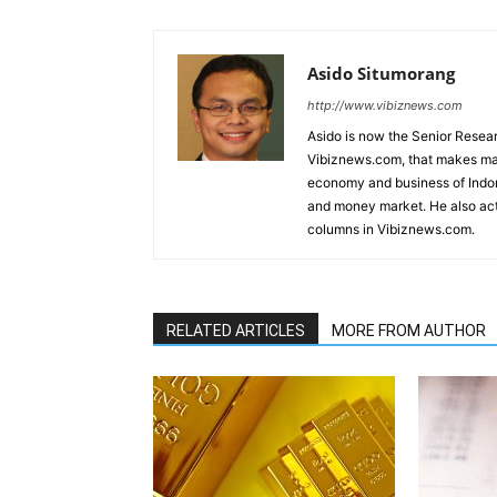
Asido Situmorang
http://www.vibiznews.com
Asido is now the Senior Resear
Vibiznews.com, that makes mar
economy and business of Indone
and money market. He also acti
columns in Vibiznews.com.
RELATED ARTICLES
MORE FROM AUTHOR