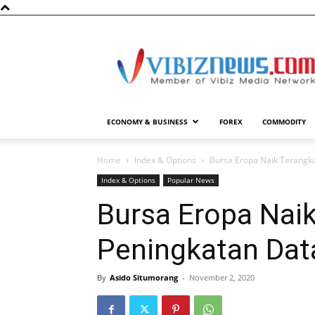
Vibiznews.com
ECONOMY & BUSINESS
FOREX
COMMODITY
Home
Index & Options
Bursa Eropa Naik Terangk
Index & Options
Popular News
Bursa Eropa Nai
Peningkatan Dat
By
Asido Situmorang
-
November 2, 2020