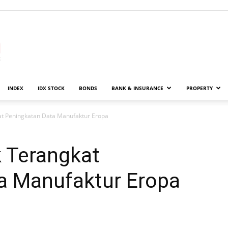
INDEX
IDX STOCK
BONDS
BANK & INSURANCE
PROPERTY
at Peningkatan Data Manufaktur Eropa
k Terangkat
a Manufaktur Eropa