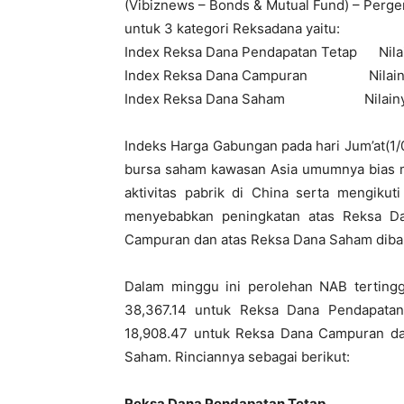
(Vibiznews – Bonds & Mutual Fund) – Perger
untuk 3 kategori Reksadana yaitu:
Index Reksa Dana Pendapatan Tetap Nil
Index Reksa Dana Campuran Nilainy
Index Reksa Dana Saham Nilainya 
Indeks Harga Gabungan pada hari Jum’at(1/0
bursa saham kawasan Asia umumnya bias m
aktivitas pabrik di China serta mengikut
menyebabkan peningkatan atas Reksa D
Campuran dan atas Reksa Dana Saham dib
Dalam minggu ini perolehan NAB tertingg
38,367.14 untuk Reksa Dana Pendapata
18,908.47 untuk Reksa Dana Campuran d
Saham. Rinciannya sebagai berikut:
Reksa Dana Pendapatan Tetap