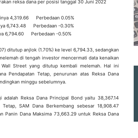
akan reksa dana per posisi tanggal 30 Juni 2022
ainya 4,319.66 Perbedaan 0.05%
a 6,743.48 Perbedaan -0.30%
6,794.60 Perbedaan -0.50%
7) ditutup anjlok (1.70%) ke level 6,794.33, sedangkan
elemah di tengah investor mencermati data kenaikan
i Wall Street yang ditutup kembali melemah. Hal ini
ana Pendapatan Tetap, penurunan atas Reksa Dana
andingkan minggu sebelumnya.
i adalah Reksa Dana Principal Bond yaitu 38,367.14
n Tetap, SAM Dana Berkembang sebesar 18,908.47
an Panin Dana Maksima 73,663.29 untuk Reksa Dana