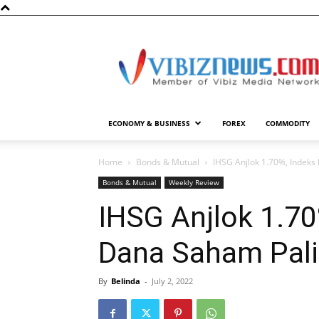
Vibiznews.com
ECONOMY & BUSINESS
FOREX
COMMODITY
Home
Bonds & Mutual
IHSG Anjlok 1.70%, Indek
Bonds & Mutual
Weekly Review
IHSG Anjlok 1.70
Dana Saham Pal
By
Belinda
-
July 2, 2022