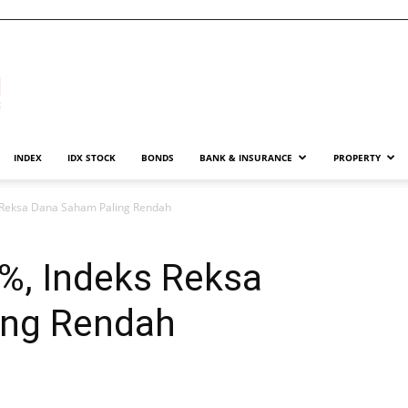
INDEX
IDX STOCK
BONDS
BANK & INSURANCE
PROPERTY
s Reksa Dana Saham Paling Rendah
%, Indeks Reksa
ing Rendah