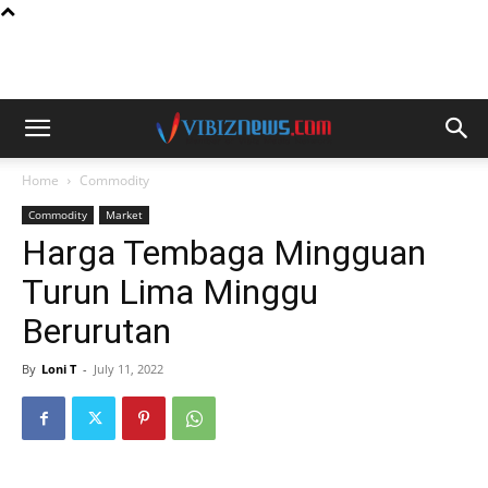
Home
Commodity
Commodity
Market
Harga Tembaga Mingguan
Turun Lima Minggu
Berurutan
By
Loni T
-
July 11, 2022