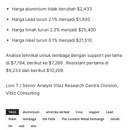
Harga aluminium tidak berubah $2,433
Harga Lead turun 2.1% menjadi $1,930
Harga timah turun 2.2% menjadi $25,400
Harga nikel turun 0.1% menjadi $21,510.
Analisa tehnikal untuk tembaga dengan support pertama
di $7,764, berikut ke $7,269 . Resistant pertama di
$9,233 dan berikut $10,209.
Loni T / Senior Analyst Vibiz Research Centre Division,
Vibiz Consulting
TAGS
aluminium
amerika serikat
Cina
copper
Lead
Nikel
tembaga
the Feds
The London Metal Exchange
timah
tin
usd
zinc