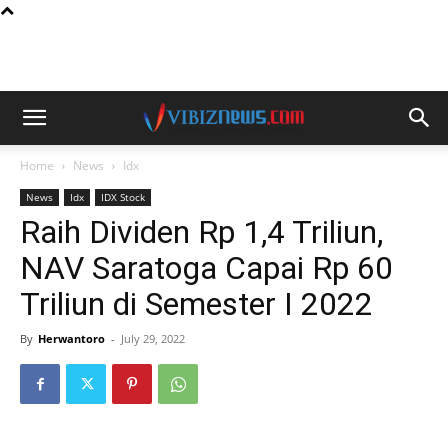
Home
News
Idx
News
Idx
IDX Stock
Raih Dividen Rp 1,4 Triliun,
NAV Saratoga Capai Rp 60
Triliun di Semester I 2022
By
Herwantoro
-
July 29, 2022