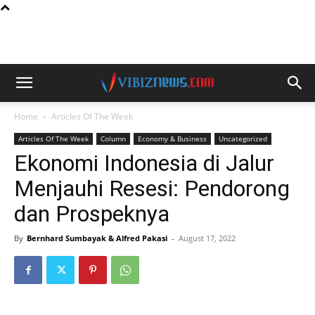
Home
Articles Of The Week
Articles Of The Week
Column
Economy & Business
Uncategorized
Ekonomi Indonesia di Jalur
Menjauhi Resesi: Pendorong
dan Prospeknya
By
Bernhard Sumbayak & Alfred Pakasi
-
August 17, 2022